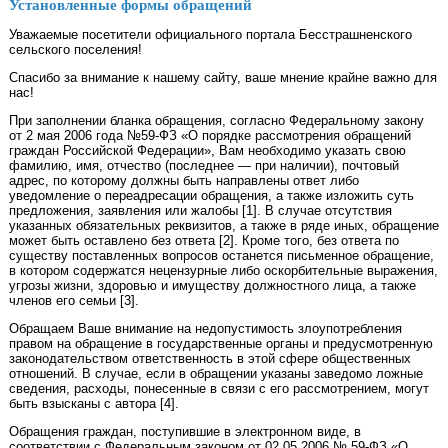
Установленные формы обращений
Уважаемые посетители официального портала Бесстрашненского
сельского поселения!
Спасибо за внимание к нашему сайту, ваше мнение крайне важно для
нас!
При заполнении бланка обращения, согласно Федеральному закону
от 2 мая 2006 года №59-ФЗ «О порядке рассмотрения обращений
граждан Российской Федерации», Вам необходимо указать свою
фамилию, имя, отчество (последнее — при наличии), почтовый
адрес, по которому должны быть направлены ответ либо
уведомление о переадресации обращения, а также изложить суть
предложения, заявления или жалобы [1]. В случае отсутствия
указанных обязательных реквизитов, а также в ряде иных, обращение
может быть оставлено без ответа [2]. Кроме того, без ответа по
существу поставленных вопросов останется письменное обращение,
в котором содержатся нецензурные либо оскорбительные выражения,
угрозы жизни, здоровью и имуществу должностного лица, а также
членов его семьи [3].
Обращаем Ваше внимание на недопустимость злоупотребления
правом на обращение в государственные органы и предусмотренную
законодательством ответственность в этой сфере общественных
отношений. В случае, если в обращении указаны заведомо ложные
сведения, расходы, понесенные в связи с его рассмотрением, могут
быть взысканы с автора [4].
Обращения граждан, поступившие в электронном виде, в
соответствии с Федеральным законом от 02.05.2006 № 59-ФЗ «О